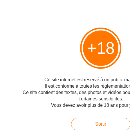
dépend . Alors, tapie dans l' ombre de mon écran, je nous observe . Je nous
observe et je nous vois, pauvres pantins désarticulés entraînés dans un
tourbillon de concours, challenges...
Hébergé par Overblog
Top articles
Pages
+18
Contact
Signaler un abus
C.G.U.
Cookies et données personnelles
Ce site internet est réservé à un public maj
Préférences cookies
Il est conforme à toutes les réglementatio
Ce site contient des textes, des photos et vidéos po
Voir le profil de Ann'Suffit sur le portail Overblog
certaines sensibilités.
Vous devez avoir plus de 18 ans pour 
Créer un blog sur Overblog
Créer un blog
Sortir